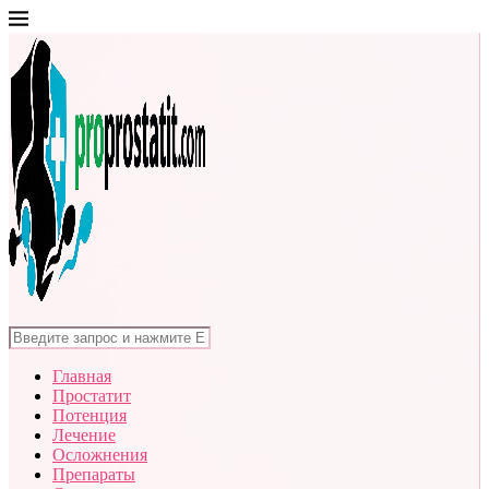
Главная
Простатит
Потенция
Лечение
Осложнения
Препараты