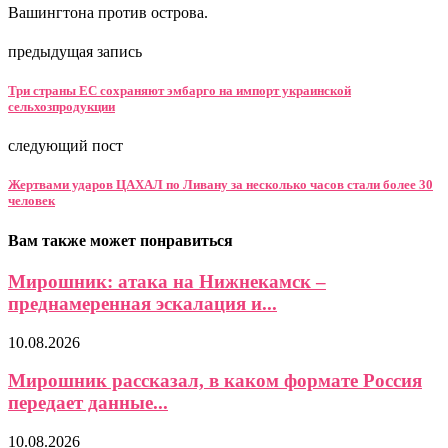
Вашингтона против острова.
предыдущая запись
Три страны ЕС сохраняют эмбарго на импорт украинской
сельхозпродукции
следующий пост
Жертвами ударов ЦАХАЛ по Ливану за несколько часов стали более 30
человек
Вам также может понравиться
Мирошник: атака на Нижнекамск –
преднамеренная эскалация и...
10.08.2026
Мирошник рассказал, в каком формате Россия
передает данные...
10.08.2026