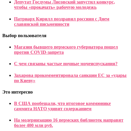
Депутат Госдумы Лисовский запустил конкурс,
чтобы «прокачать» рабочую молодежь
Патриарх Кирилл поздравил россиян с Днем
славянской письменности
Выбор пользователя
Магазин бывшего пермского губернатора пошел
против COVID-запрета
С чем связаны частые ночные мочеиспускания?
Захарова прокомментировала санкции ЕС за «удары
по Киеву»
Это интересно
В США пообещали, что итоговое коммюнике
саммита НАТО удивит содержанием
На модернизацию 16 пермских библиотек направят
более 400 млн руб.