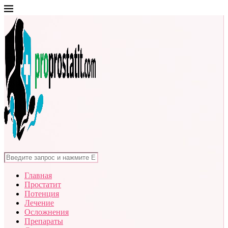
Главная
Простатит
Потенция
Лечение
Осложнения
Препараты