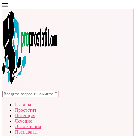
Главная
Простатит
Потенция
Лечение
Осложнения
Препараты