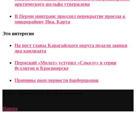
арктического шельфа утверждена
В Перми минтранс продлил перекрытие проезда к
микрорайону Ива. Карта
Это интересно
На пост главы Карагайского округа подали заявки
два кандидата
Пермский «Молот» уступил «Соколу» в серии
буллитов в Красноярске
Причины популярности барбершопов
@2026 - Proprostatit.com. Все права защищены.
Наверх