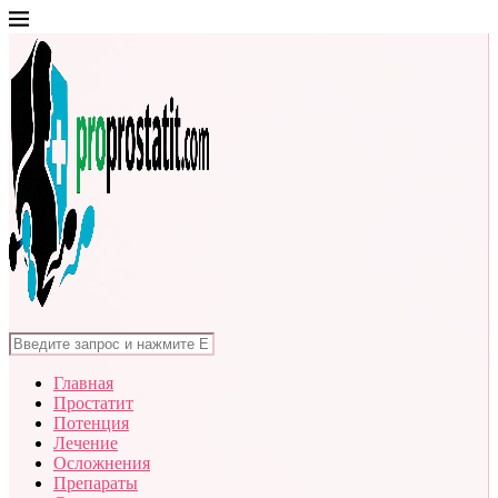
Главная
Простатит
Потенция
Лечение
Осложнения
Препараты