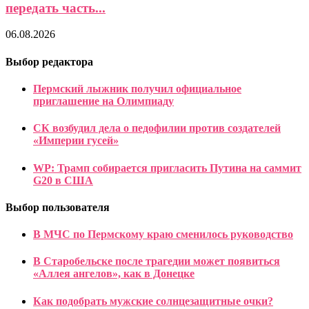
передать часть...
06.08.2026
Выбор редактора
Пермский лыжник получил официальное
приглашение на Олимпиаду
СК возбудил дела о педофилии против создателей
«Империи гусей»
WP: Трамп собирается пригласить Путина на саммит
G20 в США
Выбор пользователя
В МЧС по Пермскому краю сменилось руководство
В Старобельске после трагедии может появиться
«Аллея ангелов», как в Донецке
Как подобрать мужские солнцезащитные очки?