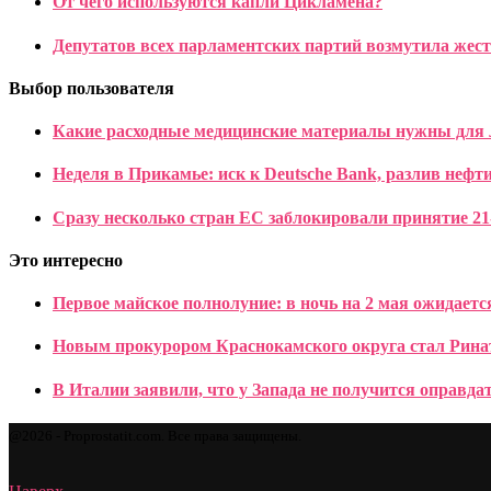
От чего используются капли Цикламена?
Депутатов всех парламентских партий возмутила жес
Выбор пользователя
Какие расходные медицинские материалы нужны для 
Неделя в Прикамье: иск к Deutsche Bank, разлив нефт
Сразу несколько стран ЕС заблокировали принятие 21
Это интересно
Первое майское полнолуние: в ночь на 2 мая ожидает
Новым прокурором Краснокамского округа стал Рина
В Италии заявили, что у Запада не получится оправда
@2026 - Proprostatit.com. Все права защищены.