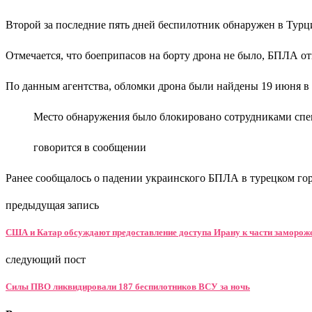
Второй за последние пять дней беспилотник обнаружен в Турц
Отмечается, что боеприпасов на борту дрона не было, БПЛА о
По данным агентства, обломки дрона были найдены 19 июня в р
Место обнаружения было блокировано сотрудниками сп
говорится в сообщении
Ранее сообщалось о падении украинского БПЛА в турецком гор
предыдущая запись
США и Катар обсуждают предоставление доступа Ирану к части заморож
следующий пост
Силы ПВО ликвидировали 187 беспилотников ВСУ за ночь