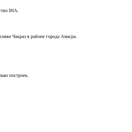
ство IHA.
пляже Чакраз в районе города Амасра.
ько построек.