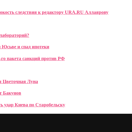
токость следствия к редактору URA.RU Аллаярову
лабораторий?
и Юсьве и спад ипотеки
-го пакета санкций против РФ
ся Цветочная Луна
т Бакунов
ть удар Киева по Старобельску