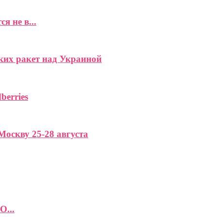
 не в...
ких ракет над Украиной
berries
Москву 25-28 августа
О...