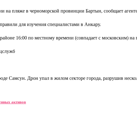
ии на пляже в черноморской провинции Бартын, сообщает агент
тправили для изучения специалистами в Анкару.
айоне 16:00 по местному времени (совпадает с московским) на 
ецслужб
оде Самсун. Дрон упал в жилом секторе города, разрушив нескол
енных активов