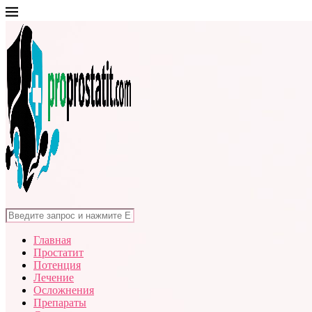
Главная
Простатит
Потенция
Лечение
Осложнения
Препараты