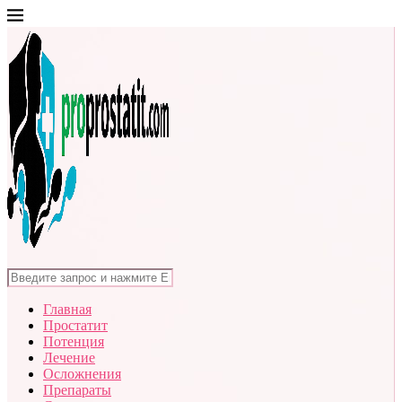
Главная
Простатит
Потенция
Лечение
Осложнения
Препараты