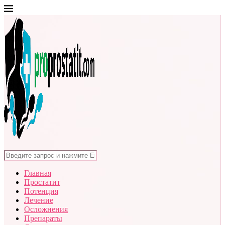
Главная
Простатит
Потенция
Лечение
Осложнения
Препараты