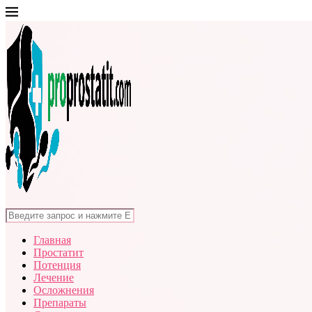
Главная
Простатит
Потенция
Лечение
Осложнения
Препараты