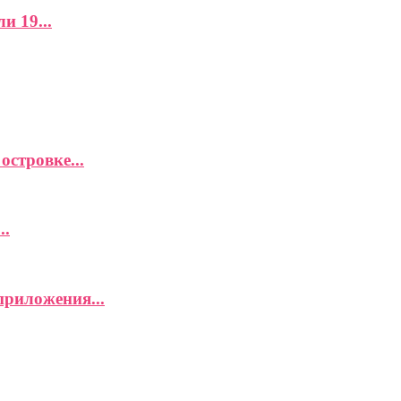
и 19...
островке...
..
приложения...