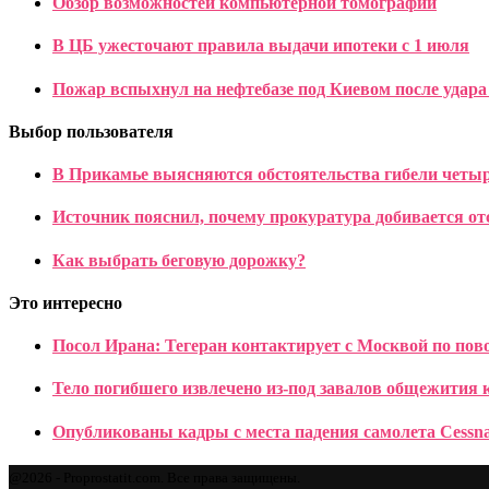
Обзор возможностей компьютерной томографии
В ЦБ ужесточают правила выдачи ипотеки с 1 июля
Пожар вспыхнул на нефтебазе под Киевом после удара
Выбор пользователя
В Прикамье выясняются обстоятельства гибели четы
Источник пояснил, почему прокуратура добивается о
Как выбрать беговую дорожку?
Это интересно
Посол Ирана: Тегеран контактирует с Москвой по пов
Тело погибшего извлечено из-под завалов общежития
Опубликованы кадры с места падения самолета Cessna
@2026 - Proprostatit.com. Все права защищены.