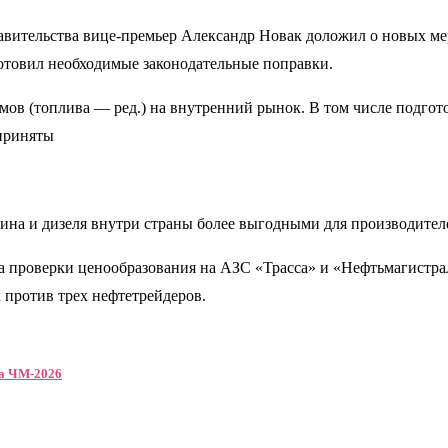
вительства вице-премьер Александр Новак доложил о новых ме
отовил необходимые законодательные поправки.
ов (топлива — ред.) на внутренний рынок. В том числе подгото
 приняты
зина и дизеля внутри страны более выгодными для производител
а проверки ценообразования на АЗС «Трасса» и «Нефтьмагистрал
 против трех нефтетрейдеров.
на ЧМ-2026