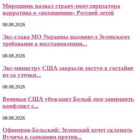
Мирошник назвал страну-популяризатора
нарратива о «похищении» Россией детей
08.08.2026
Экс-глава МО Украины выдвинул Зеленскому
требование о восстановлении...
08.08.2026
Экс-министру США закрыли доступ к гостайне
из-за утечки...
08.08.2026
Военные США убеждают Белый дом завершить
конфликт с...
08.08.2026
Офицеров-Бельский: Зеленский хочет склонить
Вучича к санкциям против...