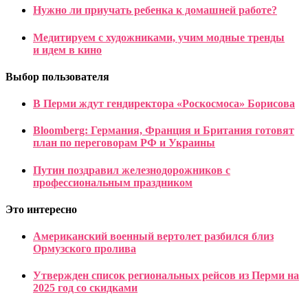
Нужно ли приучать ребенка к домашней работе?
Медитируем с художниками, учим модные тренды
и идем в кино
Выбор пользователя
В Перми ждут гендиректора «Роскосмоса» Борисова
Bloomberg: Германия, Франция и Британия готовят
план по переговорам РФ и Украины
Путин поздравил железнодорожников с
профессиональным праздником
Это интересно
Американский военный вертолет разбился близ
Ормузского пролива
Утвержден список региональных рейсов из Перми на
2025 год со скидками