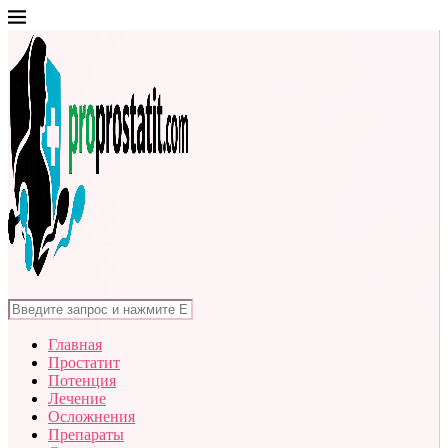
Главная
Простатит
Потенция
Лечение
Осложнения
Препараты