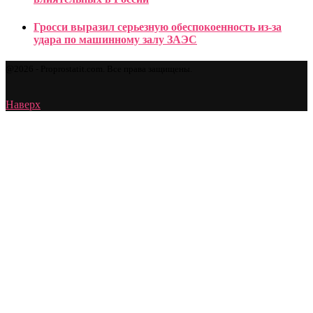
Гросси выразил серьезную обеспокоенность из-за
удара по машинному залу ЗАЭС
@2026 - Proprostatit.com. Все права защищены.
Наверх