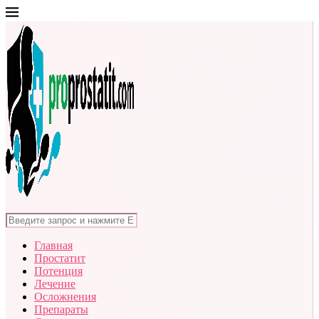
Главная
Простатит
Потенция
Лечение
Осложнения
Препараты