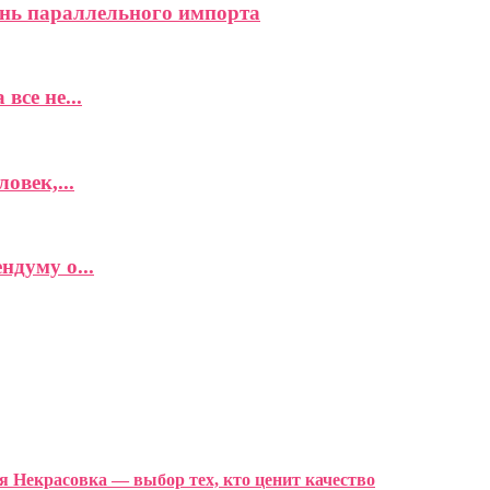
нь параллельного импорта
все не...
овек,...
думу о...
я Некрасовка — выбор тех, кто ценит качество