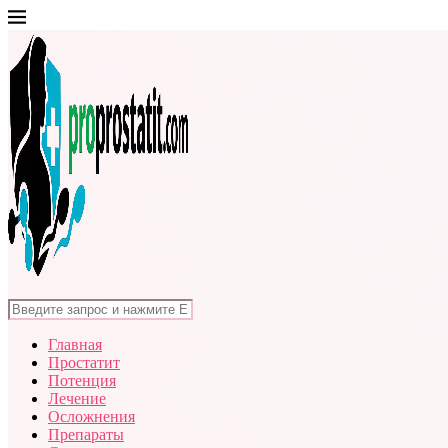
Главная
Простатит
Потенция
Лечение
Осложнения
Препараты