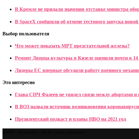
В Кремле не придали значения отставке министра об
В SpaceX сообщили об отмене тестового запуска новой 
Выбор пользователя
Что может показать МРТ предстательной железы?
Ремонт Дворца культуры в Кизеле оценили почти в 14
Лидеры ЕС впервые обсудили работу военного механ
Это интересно
Глава СПЧ Фадеев не увидел связи между абортами и
В ВОЗ назвали источник возникновения коронавирус
Президентский подкаст и планы HBO на 2021 год
@2026 - Proprostatit.com. Все права защищены.