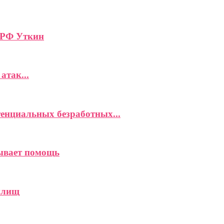
 РФ Уткин
атак...
енциальных безработных...
зывает помощь
илищ