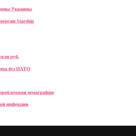
ороны Украины
версии Starship
 млн руб.
изма без НАТО
 проблемами демографии
ной инфекции