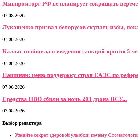
Минпромторг РФ не планирует сокращать перече
07.08.2026
Лукашенко призвал белорусов скупать избы, пока 
07.08.2026
Каллас сообщила о введении санкций против 5 чел
07.08.2026
Пашинян: ценю поддержку стран ЕАЭС по референ
07.08.2026
Средства ПВО сбили за ночь 203 дрона ВСУ...
07.08.2026
Выбор редактора
Узнайте секрет здоровой улыбки: почему Стоматологи