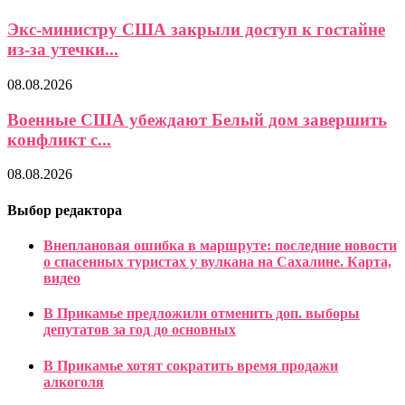
Экс-министру США закрыли доступ к гостайне
из-за утечки...
08.08.2026
Военные США убеждают Белый дом завершить
конфликт с...
08.08.2026
Выбор редактора
Внеплановая ошибка в маршруте: последние новости
о спасенных туристах у вулкана на Сахалине. Карта,
видео
В Прикамье предложили отменить доп. выборы
депутатов за год до основных
В Прикамье хотят сократить время продажи
алкоголя