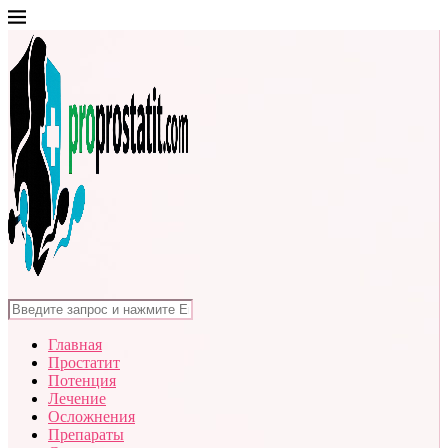
Главная
Простатит
Потенция
Лечение
Осложнения
Препараты