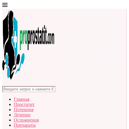
Главная
Простатит
Потенция
Лечение
Осложнения
Препараты