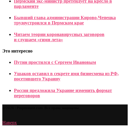
Пермский экс-министр претендует на кресло в
парламенте
Бывший глава администрации Кирово-Чепецка
трудоустроился в Пермском крае
Читаем теории коронавирусных заговоров
и слушаем «гимн лета»
Это интересно
Путин простился с Сергеем Ивановым
Ушаков оставил в секрете имя бизнесмена из РФ,
посетившего Украину
Россия предложила Украине изменить формат
переговоров
@2026 - Proprostatit.com. Все права защищены.
Наверх