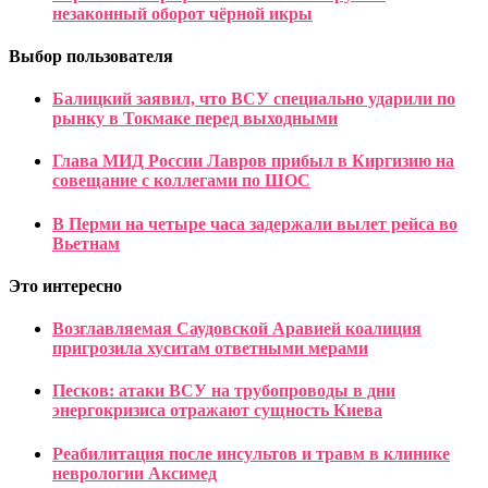
незаконный оборот чёрной икры
Выбор пользователя
Балицкий заявил, что ВСУ специально ударили по
рынку в Токмаке перед выходными
Глава МИД России Лавров прибыл в Киргизию на
совещание с коллегами по ШОС
В Перми на четыре часа задержали вылет рейса во
Вьетнам
Это интересно
Возглавляемая Саудовской Аравией коалиция
пригрозила хуситам ответными мерами
Песков: атаки ВСУ на трубопроводы в дни
энергокризиса отражают сущность Киева
Реабилитация после инсультов и травм в клинике
неврологии Аксимед