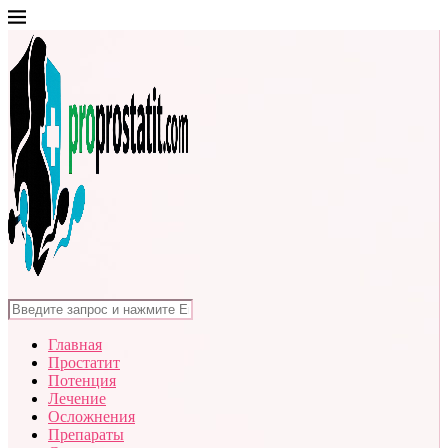
Главная
Простатит
Потенция
Лечение
Осложнения
Препараты