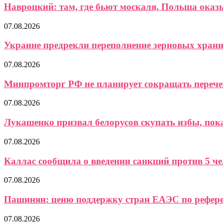
Навроцкий: там, где бьют москаля, Польша ока
07.08.2026
Украине предрекли переполнение зерновых хран
07.08.2026
Минпромторг РФ не планирует сокращать перече
07.08.2026
Лукашенко призвал белорусов скупать избы, пока 
07.08.2026
Каллас сообщила о введении санкций против 5 чел
07.08.2026
Пашинян: ценю поддержку стран ЕАЭС по референ
07.08.2026