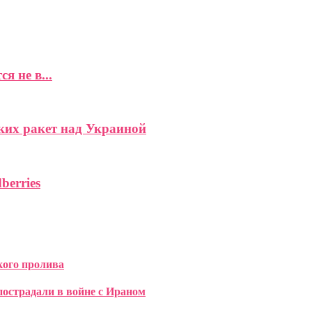
 не в...
ких ракет над Украиной
berries
кого пролива
острадали в войне с Ираном