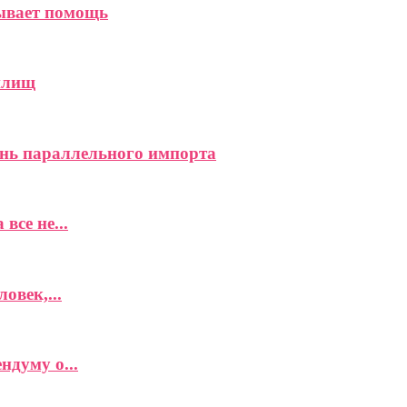
зывает помощь
илищ
нь параллельного импорта
все не...
овек,...
думу о...