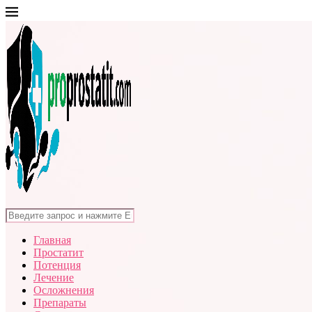
Главная
Простатит
Потенция
Лечение
Осложнения
Препараты