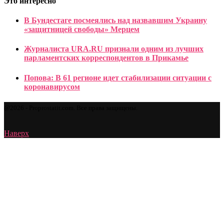
Это интересно
В Бундестаге посмеялись над назвавшим Украину
«защитницей свободы» Мерцем
Журналиста URA.RU признали одним из лучших
парламентских корреспондентов в Прикамье
Попова: В 61 регионе идет стабилизации ситуации с
коронавирусом
@2026 - Proprostatit.com. Все права защищены.
Наверх