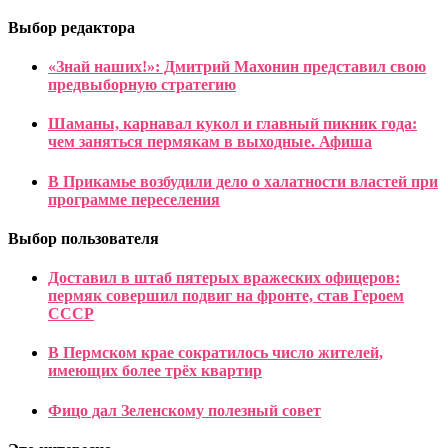
Выбор редактора
«Знай наших!»: Дмитрий Махонин представил свою
предвыборную стратегию
Шаманы, карнавал кукол и главный пикник года:
чем заняться пермякам в выходные. Афиша
В Прикамье возбудили дело о халатности властей при
программе переселения
Выбор пользователя
Доставил в штаб пятерых вражеских офицеров:
пермяк совершил подвиг на фронте, став Героем
СССР
В Пермском крае сократилось число жителей,
имеющих более трёх квартир
Фицо дал Зеленскому полезный совет