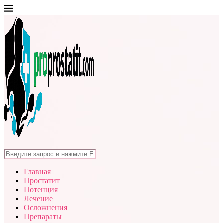
Главная
Простатит
Потенция
Лечение
Осложнения
Препараты