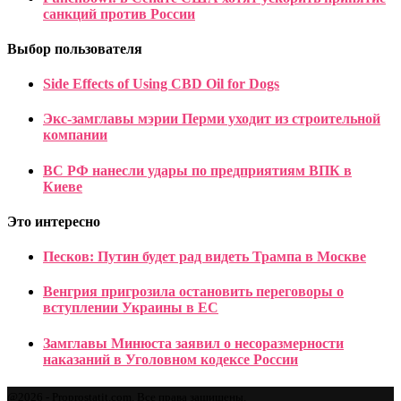
санкций против России
Выбор пользователя
Side Effects of Using CBD Oil for Dogs
Экс-замглавы мэрии Перми уходит из строительной
компании
ВС РФ нанесли удары по предприятиям ВПК в
Киеве
Это интересно
Песков: Путин будет рад видеть Трампа в Москве
Венгрия пригрозила остановить переговоры о
вступлении Украины в ЕС
Замглавы Минюста заявил о несоразмерности
наказаний в Уголовном кодексе России
@2026 - Proprostatit.com. Все права защищены.