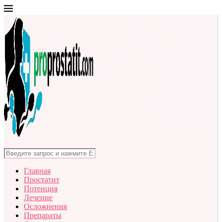
Главная
Простатит
Потенция
Лечение
Осложнения
Препараты