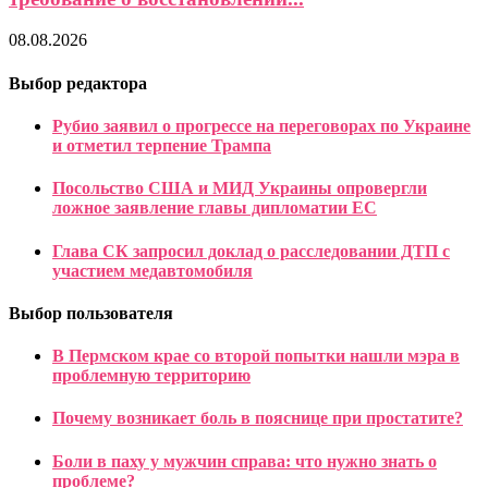
08.08.2026
Выбор редактора
Рубио заявил о прогрессе на переговорах по Украине
и отметил терпение Трампа
Посольство США и МИД Украины опровергли
ложное заявление главы дипломатии ЕС
Глава СК запросил доклад о расследовании ДТП с
участием медавтомобиля
Выбор пользователя
В Пермском крае со второй попытки нашли мэра в
проблемную территорию
Почему возникает боль в пояснице при простатите?
Боли в паху у мужчин справа: что нужно знать о
проблеме?