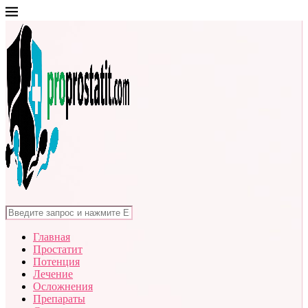
Главная
Простатит
Потенция
Лечение
Осложнения
Препараты