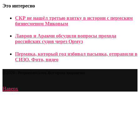
Это интересно
СКР не нашёл третью взятку в истории с пермским
бизнесменом Миковым
Лавров и Аракчи обсудили вопросы прохода
российских судов через Ормуз
Пермяка, который год избивал пасынка, отправили в
СИЗО. Фото, видео
@2026 - Proprostatit.com. Все права защищены.
Наверх