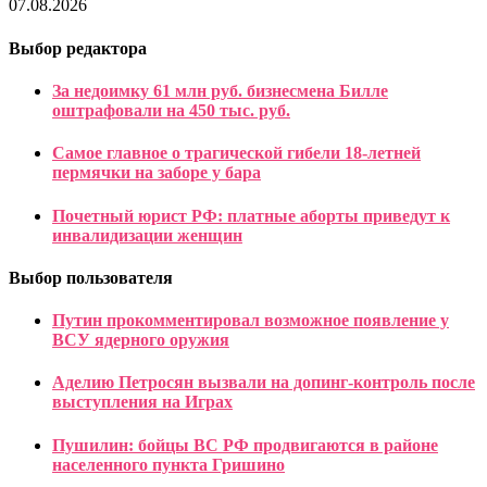
07.08.2026
Выбор редактора
За недоимку 61 млн руб. бизнесмена Билле
оштрафовали на 450 тыс. руб.
Самое главное о трагической гибели 18-летней
пермячки на заборе у бара
Почетный юрист РФ: платные аборты приведут к
инвалидизации женщин
Выбор пользователя
Путин прокомментировал возможное появление у
ВСУ ядерного оружия
Аделию Петросян вызвали на допинг-контроль после
выступления на Играх
Пушилин: бойцы ВС РФ продвигаются в районе
населенного пункта Гришино