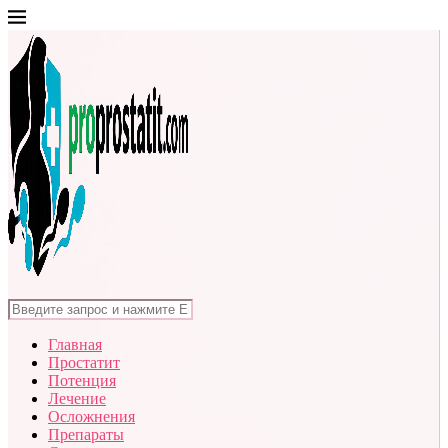
Главная
Простатит
Потенция
Лечение
Осложнения
Препараты