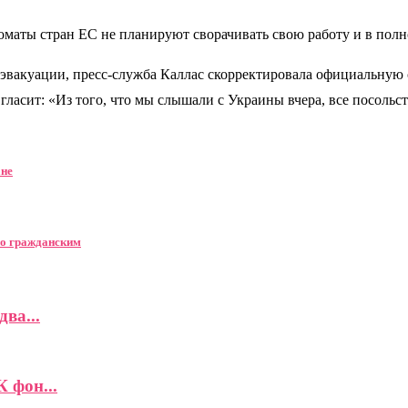
маты стран ЕС не планируют сворачивать свою работу и в полно
вакуации, пресс-служба Каллас скорректировала официальную с
ласит: «Из того, что мы слышали с Украины вчера, все посольст
ане
по гражданским
ва...
К фон...