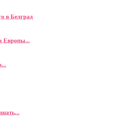
го в Белград
а Европы...
...
шать...