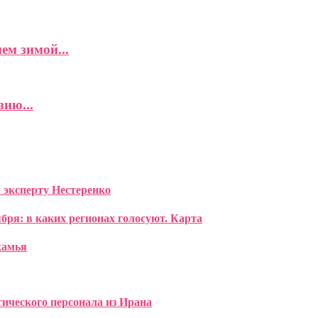
ем зимой...
ию...
 эксперту Нестеренко
ября: в каких регионах голосуют. Карта
камья
ического персонала из Ирана