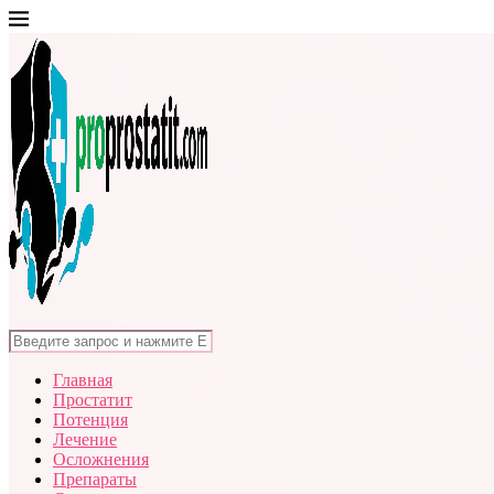
Главная
Простатит
Потенция
Лечение
Осложнения
Препараты