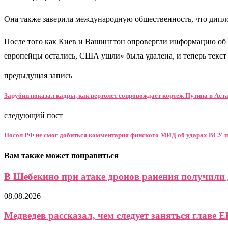
Она также заверила международную общественность, что дипло
После того как Киев и Вашингтон опровергли информацию об э
европейцы остались, США ушли» была удалена, и теперь текст г
предыдущая запись
Зарубин показал кадры, как вертолет сопровождает кортеж Путина в Аст
следующий пост
Посол РФ не смог добиться комментария финского МИД об ударах ВСУ 
Вам также может понравиться
В Шебекино при атаке дронов ранения получили д
08.08.2026
Медведев рассказал, чем следует заняться главе Е