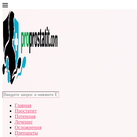
Главная
Простатит
Потенция
Лечение
Осложнения
Препараты