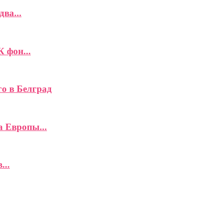
ва...
К фон...
го в Белград
а Европы...
...