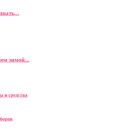
шать...
ем зимой...
ы и средства
ыборов