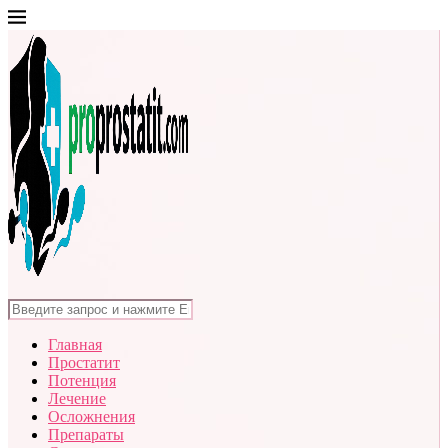
Главная
Простатит
Потенция
Лечение
Осложнения
Препараты