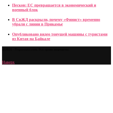
Песков: ЕС превращается в экономический и
военный блок
В СвЖД раскрыли, почему «Финист» временно
убрали с линии в Прикамье
Опубликовано видео тонущей машины с туристами
из Китая на Байкале
@2026 - Proprostatit.com. Все права защищены.
Наверх