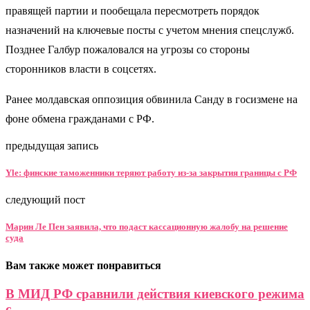
правящей партии и пообещала пересмотреть порядок
назначений на ключевые посты с учетом мнения спецслужб.
Позднее Галбур пожаловался на угрозы со стороны
сторонников власти в соцсетях.
Ранее молдавская оппозиция обвинила Санду в госизмене на
фоне обмена гражданами с РФ.
предыдущая запись
Yle: финские таможенники теряют работу из-за закрытия границы с РФ
следующий пост
Марин Ле Пен заявила, что подаст кассационную жалобу на решение
суда
Вам также может понравиться
В МИД РФ сравнили действия киевского режима
с...