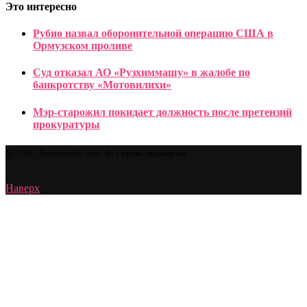
Это интересно
Рубио назвал оборонительной операцию США в
Ормузском проливе
Суд отказал АО «Рузхиммашу» в жалобе по
банкротству «Мотовилихи»
Мэр-старожил покидает должность после претензий
прокуратуры
@2026 - Proprostatit.com. Все права защищены.
Наверх