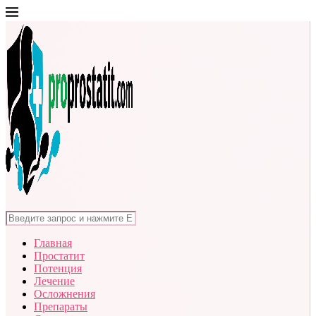
Главная
Простатит
Потенция
Лечение
Осложнения
Препараты