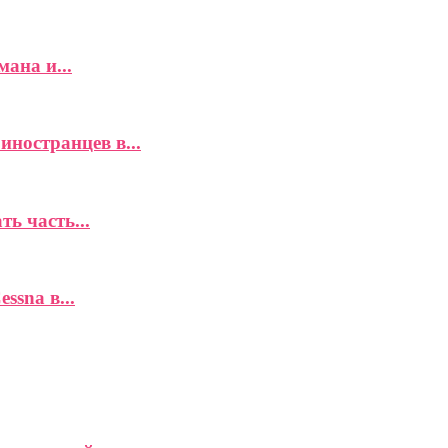
ана и...
иностранцев в...
ь часть...
ssna в...