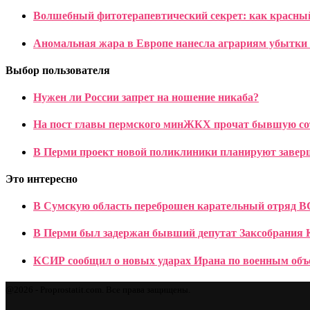
Волшебный фитотерапевтический секрет: как красный
Аномальная жара в Европе нанесла аграриям убытки в
Выбор пользователя
Нужен ли России запрет на ношение никаба?
На пост главы пермского минЖКХ прочат бывшую со
В Перми проект новой поликлиники планируют заверш
Это интересно
В Сумскую область переброшен карательный отряд 
В Перми был задержан бывший депутат Заксобрания 
КСИР сообщил о новых ударах Ирана по военным об
@2026 - Proprostatit.com. Все права защищены.