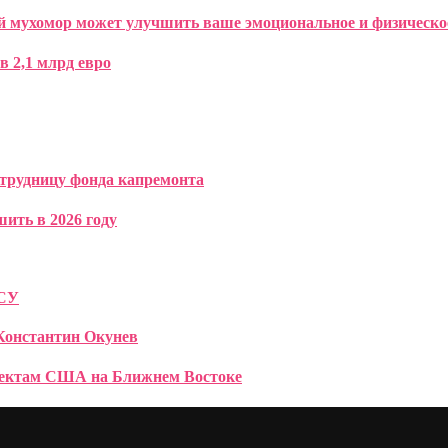
 мухомор может улучшить ваше эмоциональное и физическое
 2,1 млрд евро
трудницу фонда капремонта
ить в 2026 году
ВСУ
Константин Окунев
ъектам США на Ближнем Востоке