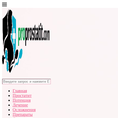
Главная
Простатит
Потенция
Лечение
Осложнения
Препараты