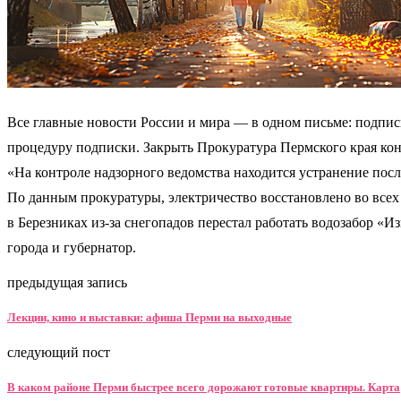
Все главные новости России и мира — в одном письме: подпис
процедуру подписки. Закрыть Прокуратура Пермского края кон
«На контроле надзорного ведомства находится устранение посл
По данным прокуратуры, электричество восстановлено во всех 
в Березниках из-за снегопадов перестал работать водозабор «
города и губернатор.
предыдущая запись
Лекции, кино и выставки: афиша Перми на выходные
следующий пост
В каком районе Перми быстрее всего дорожают готовые квартиры. Карта