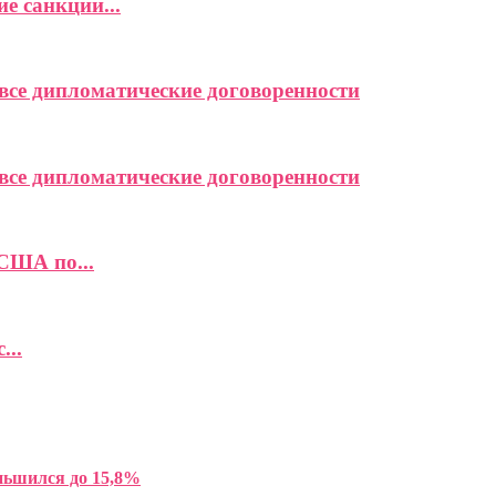
е санкций...
се дипломатические договоренности
се дипломатические договоренности
США по...
...
ньшился до 15,8%