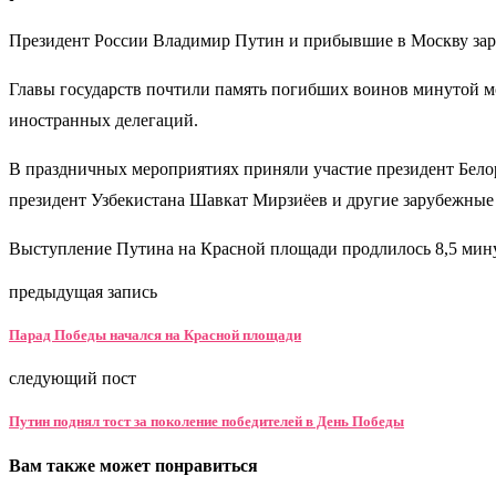
Президент России Владимир Путин и прибывшие в Москву зар
Главы государств почтили память погибших воинов минутой мо
иностранных делегаций.
В праздничных мероприятиях приняли участие президент Бело
президент Узбекистана Шавкат Мирзиёев и другие зарубежные
Выступление Путина на Красной площади продлилось 8,5 мину
предыдущая запись
Парад Победы начался на Красной площади
следующий пост
Путин поднял тост за поколение победителей в День Победы
Вам также может понравиться