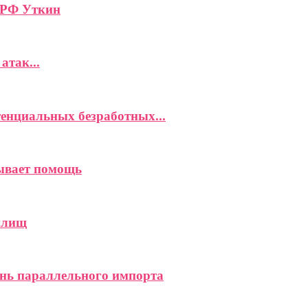
 РФ Уткин
атак...
енциальных безработных...
зывает помощь
илищ
нь параллельного импорта