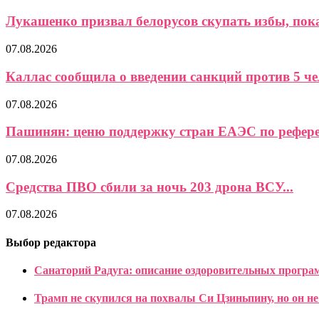
Лукашенко призвал белорусов скупать избы, пока 
07.08.2026
Каллас сообщила о введении санкций против 5 чел
07.08.2026
Пашинян: ценю поддержку стран ЕАЭС по референ
07.08.2026
Средства ПВО сбили за ночь 203 дрона ВСУ...
07.08.2026
Выбор редактора
Санаторий Радуга: описание оздоровительных програ
Трамп не скупился на похвалы Си Цзиньпину, но он н