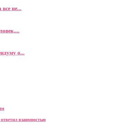
все не...
овек,...
думу о...
мм
е ответил взаимностью