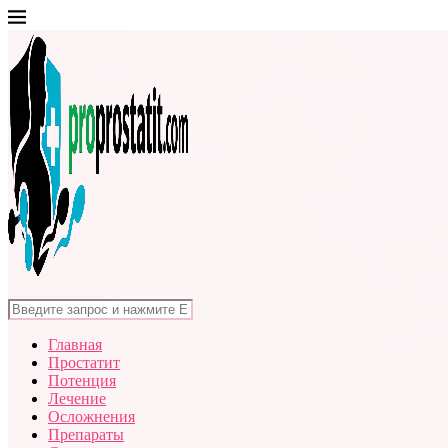
Главная
Простатит
Потенция
Лечение
Осложнения
Препараты