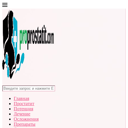
Главная
Простатит
Потенция
Лечение
Осложнения
Препараты