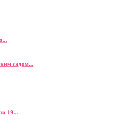
...
ким садом...
и 19...