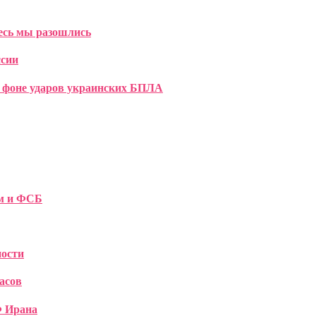
десь мы разошлись
ссии
а фоне ударов украинских БПЛА
ом и ФСБ
ности
асов
Ф Ирана