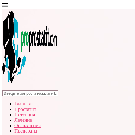
Главная
Простатит
Потенция
Лечение
Осложнения
Препараты