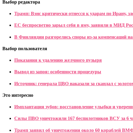
Выбор редактора
Трамп: Вэнс критически отнесся к ударам по Ирану, з
ЕС беспросветно зарыл себя в яму, заявили в МИД Ро
В Финляндии разгорелись споры из-за компенсаций н
Выбор пользователя
Показания к удалению желчного пузыря
Вывод из запоя: особенности процедуры
Источник: генерала ЦВО наказали за скандал с золот
Это интересно
Имплантация зубов: восстановление улыбки и уверен
Силы ПВО уничтожили 167 беспилотников ВСУ за 6 ч
Трамп заявил об уничтожении около 60 кораблей ВМ