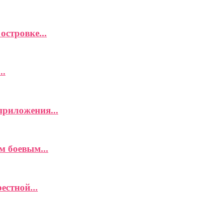
островке...
..
приложения...
м боевым...
естной...