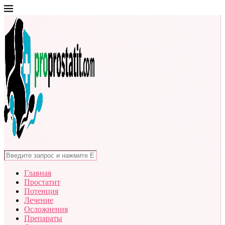
Главная
Простатит
Потенция
Лечение
Осложнения
Препараты