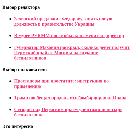
Выбор редактора
Зеленский предложил Федорову занять новую
должность в правительстве Украины
В музее PERMM после обысков сменится директор
Губернатор Махонин раскрыл, сколько денег получит
Пермский край от Москвы на создание
беспилотников
Выбор пользователя
Простанорм при простатите: инструкция по
применению
Трамп пообещал продолжить бомбардировки Ирана
Сегодня над Пермским краем уничтожили четыре
беспилотника
Это интересно