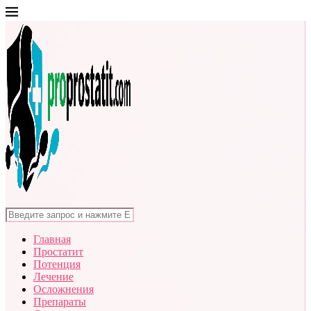
Главная
Простатит
Потенция
Лечение
Осложнения
Препараты