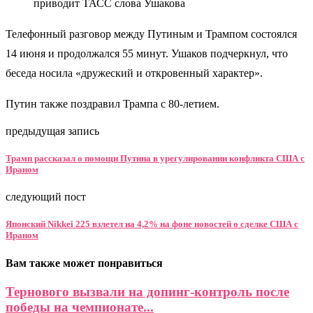
приводит ТАСС слова Ушакова
Телефонный разговор между Путиным и Трампом состоялся
14 июня и продолжался 55 минут. Ушаков подчеркнул, что
беседа носила «дружеский и откровенный характер».
Путин также поздравил Трампа с 80-летием.
предыдущая запись
Трамп рассказал о помощи Путина в урегулировании конфликта США с
Ираном
следующий пост
Японский Nikkei 225 взлетел на 4,2% на фоне новостей о сделке США c
Ираном
Вам также может понравиться
Тернового вызвали на допинг-контроль после
победы на чемпионате...