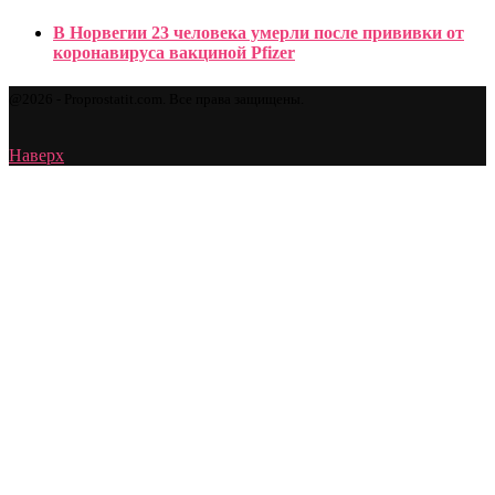
В Норвегии 23 человека умерли после прививки от
коронавируса вакциной Pfizer
@2026 - Proprostatit.com. Все права защищены.
Наверх