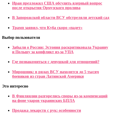
Иран предложил США обсудить ядерный вопрос
после открытия Ормузского пролива
В Запорожской области ВСУ обстреляли детский сад
Трамп заявил, что Куба скоро «падет»
Выбор пользователя
Забыли о России: Эстония раскритиковала Украину
и Польшу за конфликт из-за УПА
Где познакомиться с девушкой для отношений?
Мирошник: в рядах ВСУ находятся до 5 тысяч
боевиков из стран Латинской Америки
Это интересно
В Финляндии разгорелись споры из-за компенсаций
на фоне ударов украинских БПЛА
Продажа лекарств с рук: особенности