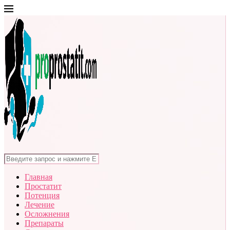
Главная
Простатит
Потенция
Лечение
Осложнения
Препараты