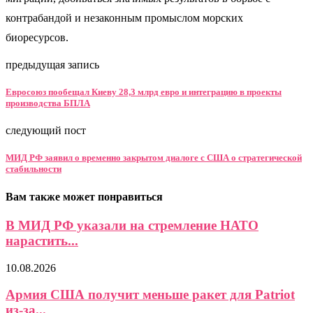
контрабандой и незаконным промыслом морских
биоресурсов.
предыдущая запись
Евросоюз пообещал Киеву 28,3 млрд евро и интеграцию в проекты
производства БПЛА
следующий пост
МИД РФ заявил о временно закрытом диалоге с США о стратегической
стабильности
Вам также может понравиться
В МИД РФ указали на стремление НАТО
нарастить...
10.08.2026
Армия США получит меньше ракет для Patriot
из-за...