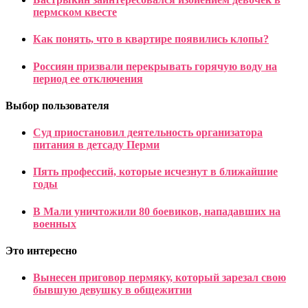
пермском квесте
Как понять, что в квартире появились клопы?
Россиян призвали перекрывать горячую воду на
период ее отключения
Выбор пользователя
Суд приостановил деятельность организатора
питания в детсаду Перми
Пять профессий, которые исчезнут в ближайшие
годы
В Мали уничтожили 80 боевиков, нападавших на
военных
Это интересно
Вынесен приговор пермяку, который зарезал свою
бывшую девушку в общежитии