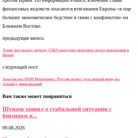
против Ирана. По информации Politico, ключевые главы
финансовых ведомств опасаются втягивания Европы «в еще
большее экономическое бедствие в связи с конфликтом» на
Ближнем Востоке.
предыдущая запись
Дэвис рассказал, почему США выгоднее пережить позор поражения в
Иране
следующий пост
Замгенсека ООН Моратинос: Россия может дать новый импульс
Альянсу цивилизаций
Вам также может понравиться
Шуваев заявил о стабильной ситуации с
бензином и...
09.08.2026