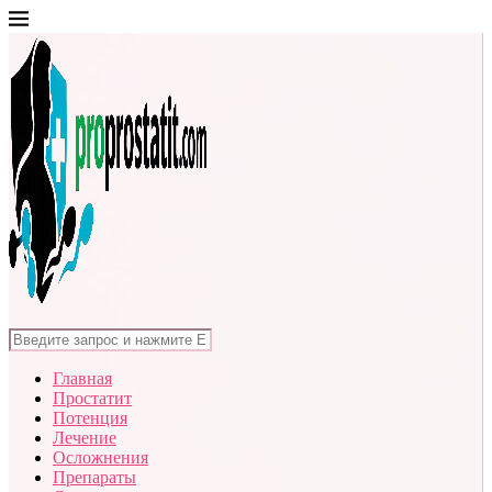
Главная
Простатит
Потенция
Лечение
Осложнения
Препараты