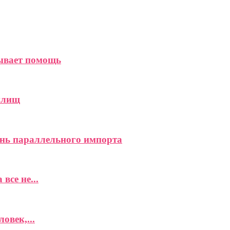
зывает помощь
илищ
нь параллельного импорта
все не...
овек,...