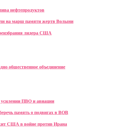
лива нефтепродуктов
шли на марш памяти жертв Волыни
переизбрания лидера США
дно общественное объединение
 усилении ПВО и авиации
беречь память о подвигах в ВОВ
ржит США в войне против Ирана