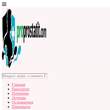
Главная
Простатит
Потенция
Лечение
Осложнения
Препараты