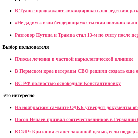
В Туапсе продолжают ликвидировать последствия раз
«Не дадим жизни бендеровцам»: тысячи поляков вы
Разговор Путина и Трампа стал 13-м по счету после 
Выбор пользователя
Плюсы лечения в частной наркологической клинике
В Пермском крае ветераны СВО решили создать еще о
ВС РФ полностью освободили Константиновку
Это интересно
На ноябрьском саммите ОДКБ утвердят документы об
Посол Нечаев призвал соотечественников в Германии 
КСИР: Британия станет законной целью, если подде