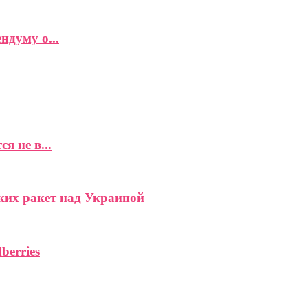
думу о...
 не в...
ких ракет над Украиной
berries