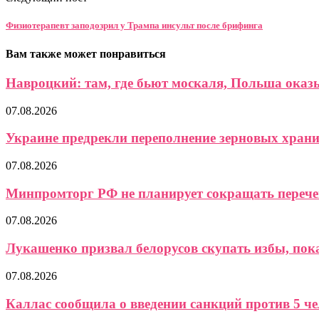
Физиотерапевт заподозрил у Трампа инсульт после брифинга
Вам также может понравиться
Навроцкий: там, где бьют москаля, Польша ока
07.08.2026
Украине предрекли переполнение зерновых хран
07.08.2026
Минпромторг РФ не планирует сокращать перече
07.08.2026
Лукашенко призвал белорусов скупать избы, пока 
07.08.2026
Каллас сообщила о введении санкций против 5 чел