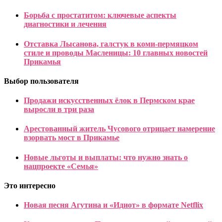
Борьба с простатитом: ключевые аспекты
диагностики и лечения
Отставка Лысанова, галстук в коми-пермяцком
стиле и проводы Масленицы: 10 главных новостей
Прикамья
Выбор пользователя
Продажи искусственных ёлок в Пермском крае
выросли в три раза
Арестованный житель Чусового отрицает намерение
взорвать мост в Прикамье
Новые льготы и выплаты: что нужно знать о
нацпроекте «Семья»
Это интересно
Новая песня Агутина и «Идиот» в формате Netflix