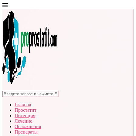
Главная
Простатит
Потенция
Лечение
Осложнения
Препараты