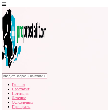
Главная
Простатит
Потенция
Лечение
Осложнения
Препараты