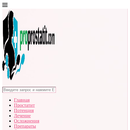
Главная
Простатит
Потенция
Лечение
Осложнения
Препараты