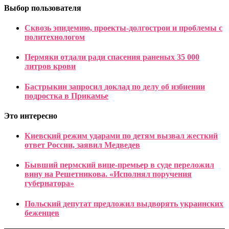
Выбор пользователя
Сквозь эпидемию, проекты-долгострои и проблемы с
политехнологом
Пермяки отдали ради спасения раненых 35 000
литров крови
Бастрыкин запросил доклад по делу об избиении
подростка в Прикамье
Это интересно
Киевский режим ударами по детям вызвал жесткий
ответ России, заявил Медведев
Бывший пермский вице-премьер в суде переложил
вину на Решетникова. «Исполнял поручения
губернатора»
Польский депутат предложил выдворять украинских
беженцев