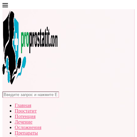
Главная
Простатит
Потенция
Лечение
Осложнения
Препараты