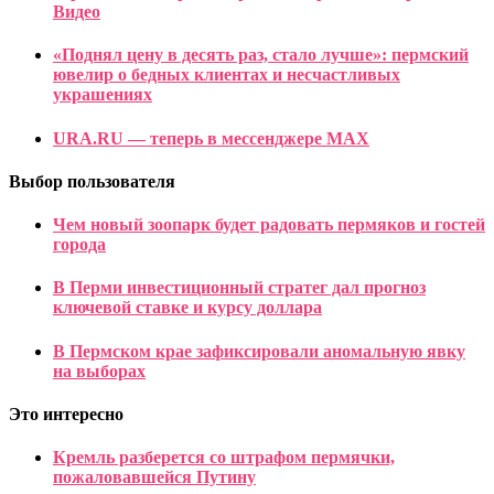
Видео
«Поднял цену в десять раз, стало лучше»: пермский
ювелир о бедных клиентах и несчастливых
украшениях
URA.RU — теперь в мессенджере MAX
Выбор пользователя
Чем новый зоопарк будет радовать пермяков и гостей
города
В Перми инвестиционный стратег дал прогноз
ключевой ставке и курсу доллара
В Пермском крае зафиксировали аномальную явку
на выборах
Это интересно
Кремль разберется со штрафом пермячки,
пожаловавшейся Путину