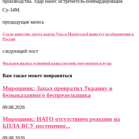
производства. Удар нанес истребитель-бомбардировщик
Су-34М.
предыдущая запись
Стало известно, когда карты Visa и Mastercard выведут из обращения в
России
следующий пост
Фальков назвал основной канал подачи документов в вузы
Вам также может понравиться
Мирошник: Запад превратил Украину в
безнаказанного беспредельщика
09.08.2026
Мирошник: НАТО отсутствием реакции на
БПЛА ВСУ постепенно...
09.08.2026