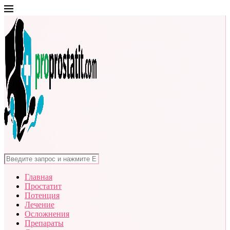
Главная
Простатит
Потенция
Лечение
Осложнения
Препараты