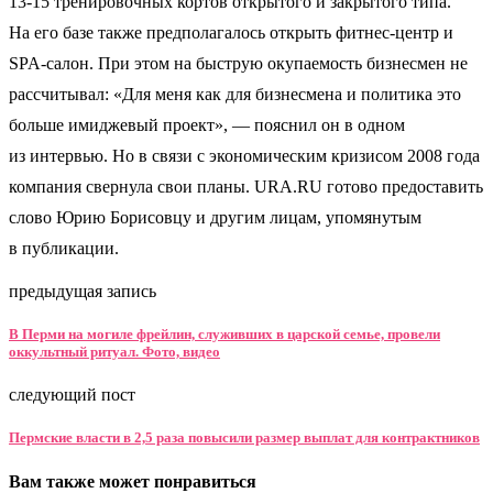
13-15 тренировочных кортов открытого и закрытого типа.
На его базе также предполагалось открыть фитнес-центр и
SPA-салон. При этом на быструю окупаемость бизнесмен не
рассчитывал: «Для меня как для бизнесмена и политика это
больше имиджевый проект», — пояснил он в одном
из интервью. Но в связи с экономическим кризисом 2008 года
компания свернула свои планы. URA.RU готово предоставить
слово Юрию Борисовцу и другим лицам, упомянутым
в публикации.
предыдущая запись
В Перми на могиле фрейлин, служивших в царской семье, провели
оккультный ритуал. Фото, видео
следующий пост
Пермские власти в 2,5 раза повысили размер выплат для контрактников
Вам также может понравиться