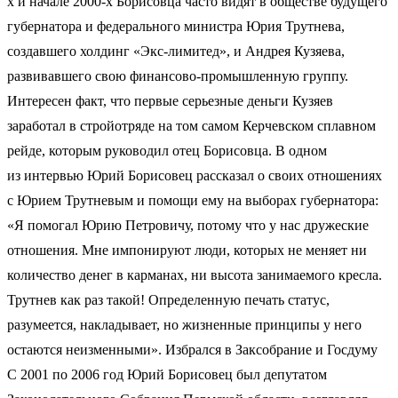
х и начале 2000-х Борисовца часто видят в обществе будущего
губернатора и федерального министра Юрия Трутнева,
создавшего холдинг «Экс-лимитед», и Андрея Кузяева,
развивавшего свою финансово-промышленную группу.
Интересен факт, что первые серьезные деньги Кузяев
заработал в стройотряде на том самом Керчевском сплавном
рейде, которым руководил отец Борисовца. В одном
из интервью Юрий Борисовец рассказал о своих отношениях
с Юрием Трутневым и помощи ему на выборах губернатора:
«Я помогал Юрию Петровичу, потому что у нас дружеские
отношения. Мне импонируют люди, которых не меняет ни
количество денег в карманах, ни высота занимаемого кресла.
Трутнев как раз такой! Определенную печать статус,
разумеется, накладывает, но жизненные принципы у него
остаются неизменными». Избрался в Заксобрание и Госдуму
С 2001 по 2006 год Юрий Борисовец был депутатом