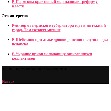
В Пермском крае новый мэр начинает реформу
власти
Это интересно
Ревизор от пермского губернатора едет в мятежный
город. Там готовят митинг
В Шебекино при атаке дронов ранения получили два
человека
В Украине привили половину записавшихся
коллективов
@2026 - Proprostatit.com. Все права защищены.
Наверх