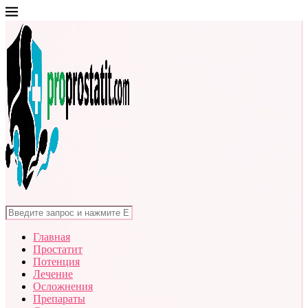
Главная
Простатит
Потенция
Лечение
Осложнения
Препараты