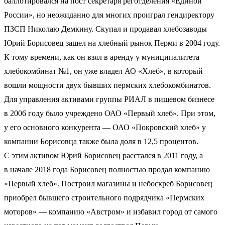
баллотировался на пост секретаря реготделения «Единой
России», но неожиданно для многих проиграл гендиректору
ПЗСП Николаю Демкину. Скупал и продавал хлебозаводы
Юрий Борисовец зашел на хлебный рынок Перми в 2004 году.
К тому времени, как он взял в аренду у муниципалитета
хлебокомбинат №1, он уже владел АО «Хлеб», в который
вошли мощности двух бывших пермских хлебокомбинатов.
Для управления активами группы РИАЛ в пищевом бизнесе
в 2006 году было учреждено ОАО «Первый хлеб». При этом,
у его основного конкурента — ОАО «Покровский хлеб» у
компании Борисовца также была доля в 12,5 процентов.
С этим активом Юрий Борисовец расстался в 2011 году, а
в начале 2018 года Борисовец полностью продал компанию
«Первый хлеб». Построил магазины и небоскреб Борисовец
приобрел бывшего строительного подрядчика «Пермских
моторов» — компанию «Австром» и избавил город от самого