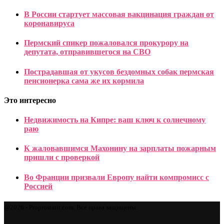
В России стартует массовая вакцинация граждан от
коронавируса
Пермский спикер пожаловался прокурору на
депутата, отправившегося на СВО
Пострадавшая от укусов бездомных собак пермская
пенсионерка сама же их кормила
Это интересно
Недвижимость на Кипре: ваш ключ к солнечному
раю
К жаловавшимся Махонину на зарплаты пожарным
пришли с проверкой
Во Франции призвали Европу найти компромисс с
Россией
@2026 - Proprostatit.com. Все права защищены.