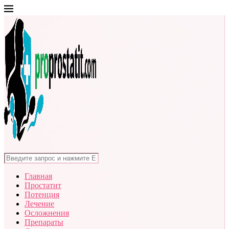
Главная
Простатит
Потенция
Лечение
Осложнения
Препараты