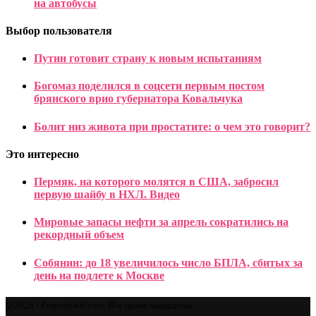
на автобусы
Выбор пользователя
Путин готовит страну к новым испытаниям
Богомаз поделился в соцсети первым постом
брянского врио губернатора Ковальчука
Болит низ живота при простатите: о чем это говорит?
Это интересно
Пермяк, на которого молятся в США, забросил
первую шайбу в НХЛ. Видео
Мировые запасы нефти за апрель сократились на
рекордный объем
Собянин: до 18 увеличилось число БПЛА, сбитых за
день на подлете к Москве
@2026 - Proprostatit.com. Все права защищены.