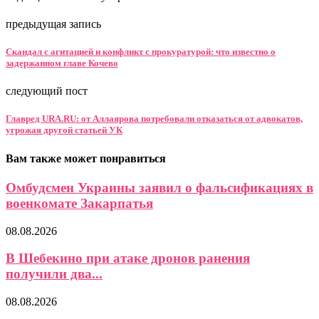
предыдущая запись
Скандал с агитацией и конфликт с прокуратурой: что известно о
задержанном главе Кочево
следующий пост
Главред URA.RU: от Аллаярова потребовали отказаться от адвокатов,
угрожая другой статьей УК
Вам также может понравиться
Омбудсмен Украины заявил о фальсификациях в
военкомате Закарпатья
08.08.2026
В Шебекино при атаке дронов ранения
получили два...
08.08.2026