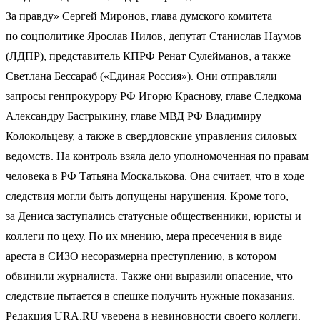
За правду» Сергей Миронов, глава думского комитета
по соцполитике Ярослав Нилов, депутат Станислав Наумов
(ЛДПР), представитель КПРФ Ренат Сулейманов, а также
Светлана Бессараб («Единая Россия»). Они отправляли
запросы генпрокурору РФ Игорю Краснову, главе Следкома
Александру Бастрыкину, главе МВД РФ Владимиру
Колокольцеву, а также в свердловские управления силовых
ведомств. На контроль взяла дело уполномоченная по правам
человека в РФ Татьяна Москалькова. Она считает, что в ходе
следствия могли быть допущены нарушения. Кроме того,
за Дениса заступались статусные общественники, юристы и
коллеги по цеху. По их мнению, мера пресечения в виде
ареста в СИЗО несоразмерна преступлению, в котором
обвинили журналиста. Также они выразили опасение, что
следствие пытается в спешке получить нужные показания.
Редакция URA.RU уверена в невиновности своего коллеги.