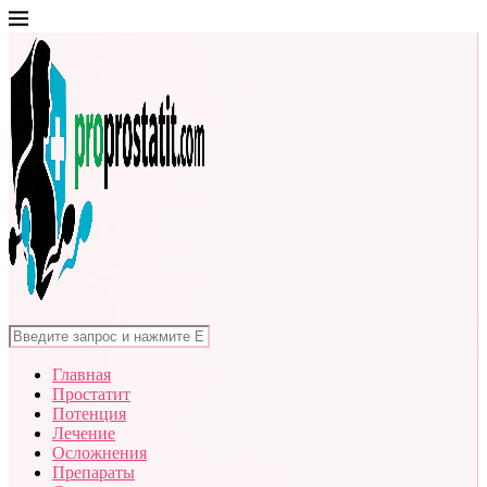
Главная
Простатит
Потенция
Лечение
Осложнения
Препараты