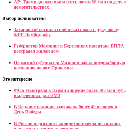
AP: Трамп должен выплатить почти $6 млн по делу о
домогательствах
Выбор пользователя
Захарова объяснила свой отказ пожать руку послу
ФРГ Ламбсдорфу
Губернатор Махонин: в Березниках при атаке БПЛА
пострадал жилой дом
Пермский губернатор Махонин начал предвыборную
кампанию на юге Прикамья
Это интересно
ФСБ усмотрела в Перми хищение более 100 млн руб.,
выделенных для ПМЗ
В Берлине полиция задержала более 40 человек в
День Победы
В России подготовят конкретные меры по топливу
для самых уязвимых регионов