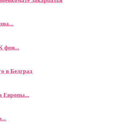
военкомате Закарпатья
ва...
К фон...
го в Белград
а Европы...
...