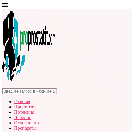
Главная
Простатит
Потенция
Лечение
Осложнения
Препараты