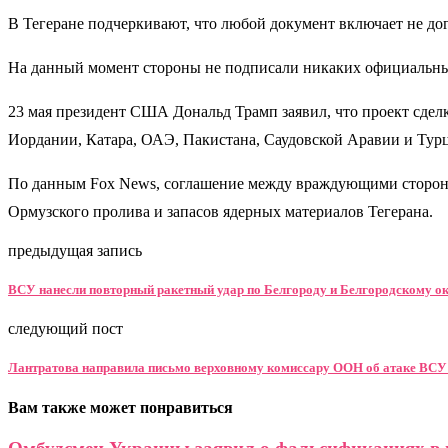
В Тегеране подчеркивают, что любой документ включает не до
На данный момент стороны не подписали никаких официальны
23 мая президент США Дональд Трамп заявил, что проект сделк
Иордании, Катара, ОАЭ, Пакистана, Саудовской Аравии и Турц
По данным Fox News, соглашение между враждующими сторона
Ормузского пролива и запасов ядерных материалов Тегерана.
предыдущая запись
ВСУ нанесли повторный ракетный удар по Белгороду и Белгородскому о
следующий пост
Лантратова направила письмо верховному комиссару ООН об атаке ВСУ
Вам также может понравиться