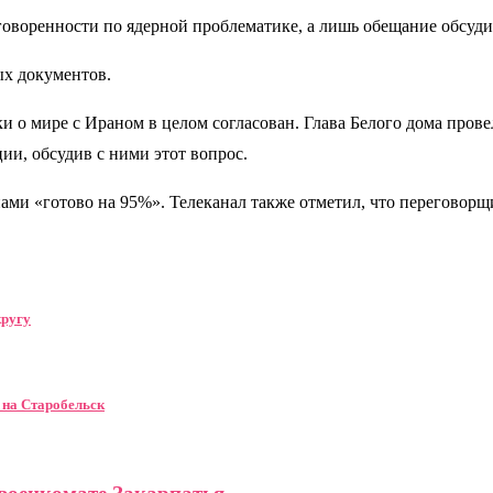
говоренности по ядерной проблематике, а лишь обещание обсуди
х документов.
и о мире с Ираном в целом согласован. Глава Белого дома пров
ии, обсудив с ними этот вопрос.
ми «готово на 95%». Телеканал также отметил, что переговор
кругу
 на Старобельск