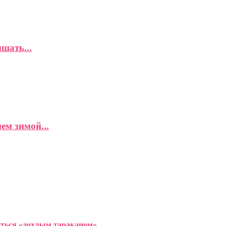
шать...
ем зимой...
иться «дохлым тараканом»