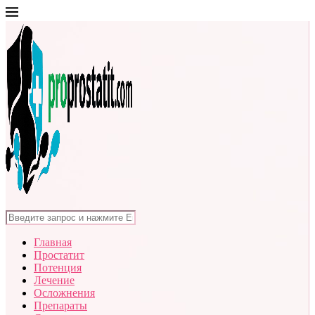
Главная
Простатит
Потенция
Лечение
Осложнения
Препараты