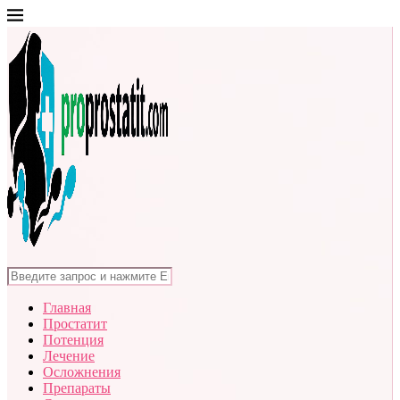
Главная
Простатит
Потенция
Лечение
Осложнения
Препараты