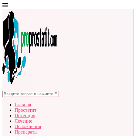
Главная
Простатит
Потенция
Лечение
Осложнения
Препараты