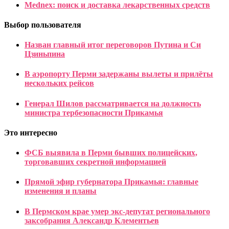
Mednex: поиск и доставка лекарственных средств
Выбор пользователя
Назван главный итог переговоров Путина и Си
Цзиньпина
В аэропорту Перми задержаны вылеты и прилёты
нескольких рейсов
Генерал Шилов рассматривается на должность
министра тербезопасности Прикамья
Это интересно
ФСБ выявила в Перми бывших полицейских,
торговавших секретной информацией
Прямой эфир губернатора Прикамья: главные
изменения и планы
В Пермском крае умер экс-депутат регионального
заксобрания Александр Клементьев