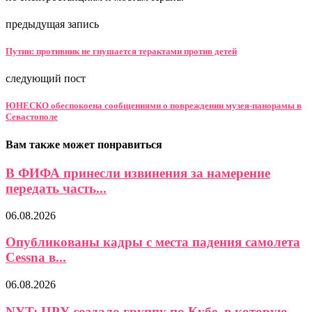
предыдущая запись
Путин: противник не гнушается терактами против детей
следующий пост
ЮНЕСКО обеспокоена сообщениями о повреждении музея-панорамы в
Севастополе
Вам также может понравиться
В ФИФА принесли извинения за намерение
передать часть...
06.08.2026
Опубликованы кадры с места падения самолета
Cessna в...
06.08.2026
NYT: ЦРУ создало группу по Кубе, в которую...