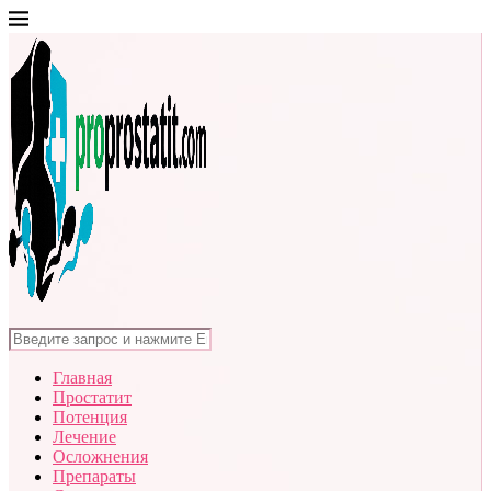
Главная
Простатит
Потенция
Лечение
Осложнения
Препараты