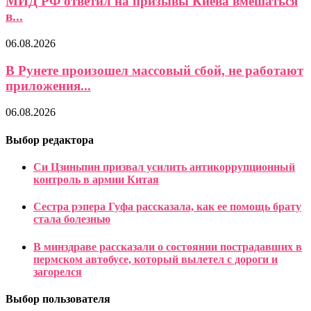
МИД РФ ответил на призывы Киева вмешаться
в...
06.08.2026
В Рунете произошел массовый сбой, не работают
приложения...
06.08.2026
Выбор редактора
Си Цзиньпин призвал усилить антикоррупционный
контроль в армии Китая
Сестра рэпера Гуфа рассказала, как ее помощь брату
стала болезнью
В минздраве рассказали о состоянии пострадавших в
пермском автобусе, который вылетел с дороги и
загорелся
Выбор пользователя