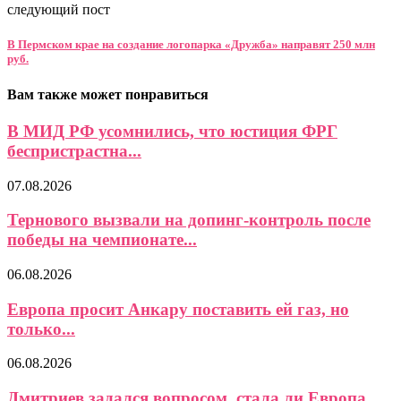
следующий пост
В Пермском крае на создание логопарка «Дружба» направят 250 млн
руб.
Вам также может понравиться
В МИД РФ усомнились, что юстиция ФРГ
беспристрастна...
07.08.2026
Тернового вызвали на допинг-контроль после
победы на чемпионате...
06.08.2026
Европа просит Анкару поставить ей газ, но
только...
06.08.2026
Дмитриев задался вопросом, стала ли Европа