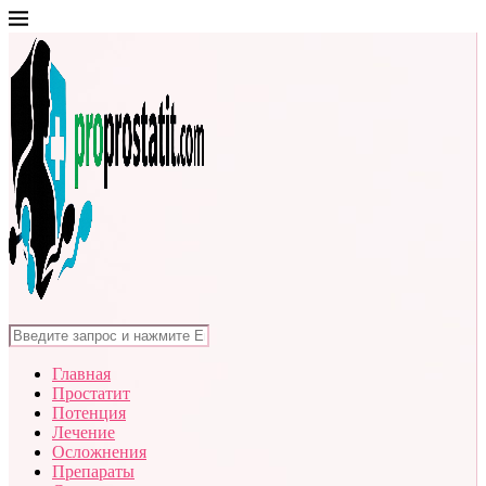
Главная
Простатит
Потенция
Лечение
Осложнения
Препараты