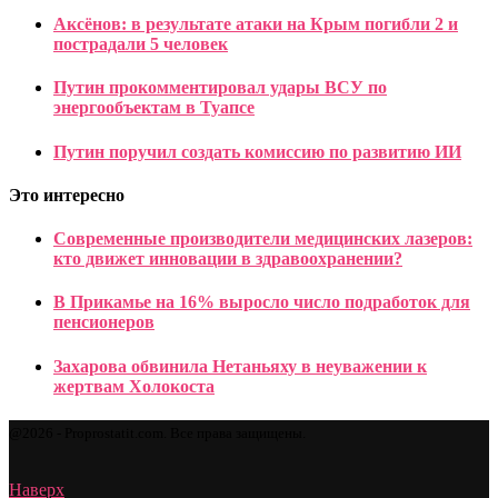
Аксёнов: в результате атаки на Крым погибли 2 и
пострадали 5 человек
Путин прокомментировал удары ВСУ по
энергообъектам в Туапсе
Путин поручил создать комиссию по развитию ИИ
Это интересно
Современные производители медицинских лазеров:
кто движет инновации в здравоохранении?
В Прикамье на 16% выросло число подработок для
пенсионеров
Захарова обвинила Нетаньяху в неуважении к
жертвам Холокоста
@2026 - Proprostatit.com. Все права защищены.
Наверх