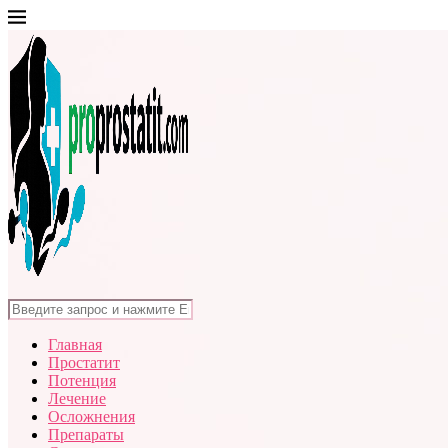
Главная
Простатит
Потенция
Лечение
Осложнения
Препараты