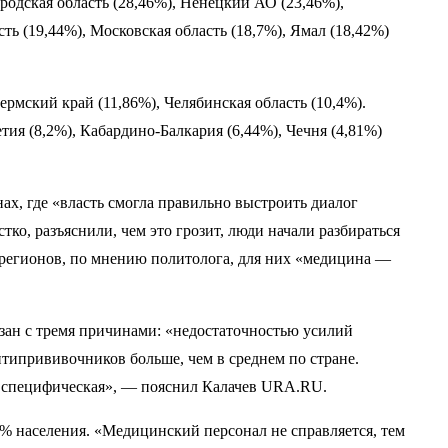
родская область (28,46%), Ненецкий АО (23,46%),
ть (19,44%), Московская область (18,7%), Ямал (18,42%)
ермский край (11,86%), Челябинская область (10,4%).
тия (8,2%), Кабардино-Балкария (6,44%), Чечня (4,81%)
х, где «власть смогла правильно выстроить диалог
тко, разъяснили, чем это грозит, люди начали разбираться
х регионов, по мнению политолога, для них «медицина —
зан с тремя причинами: «недостаточностью усилий
нтипрививочников больше, чем в среднем по стране.
ам специфическая», — пояснил Калачев URA.RU.
5% населения. «Медицинский персонал не справляется, тем