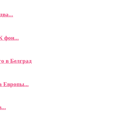
ва...
К фон...
го в Белград
а Европы...
...