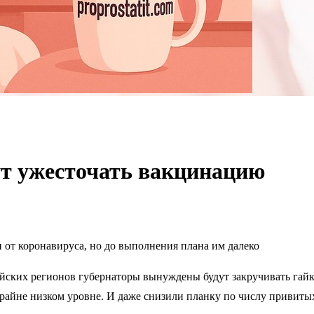
дут ужесточать вакцинацию
 от коронавируса, но до выполнения плана им далеко
йских регионов губернаторы вынуждены будут закручивать гай
крайне низком уровне. И даже снизили планку по числу привитых