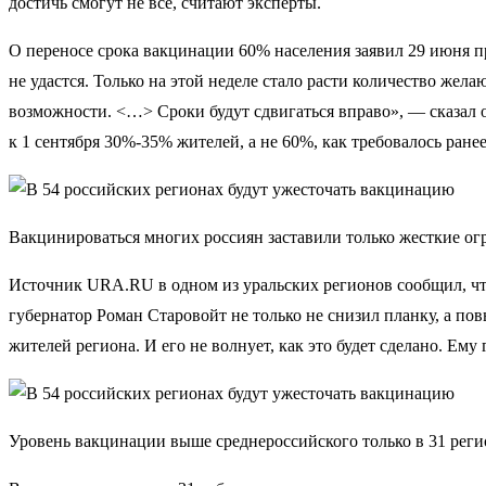
достичь смогут не все, считают эксперты.
О переносе срока вакцинации 60% населения заявил 29 июня п
не удастся. Только на этой неделе стало расти количество же
возможности. <…> Сроки будут сдвигаться вправо», — сказал 
к 1 сентября 30%-35% жителей, а не 60%, как требовалось ранее
Вакцинироваться многих россиян заставили только жесткие ог
Источник URA.RU в одном из уральских регионов сообщил, что 
губернатор Роман Старовойт не только не снизил планку, а по
жителей региона. И его не волнует, как это будет сделано. Ем
Уровень вакцинации выше среднероссийского только в 31 реги