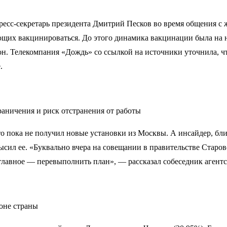
ресс-секретарь президента Дмитрий Песков во время общения с 
лающих вакцинироваться. До этого динамика вакцинации была на 
он. Телекомпания «Дождь» со ссылкой на источники уточнила, 
.
раничения и риск отстранения от работы
пока не получил новые установки из Москвы. А инсайдер, близк
высил ее. «Буквально вчера на совещании в правительстве Старо
у главное — перевыполнить план», — рассказал собеседник агентс
оне страны