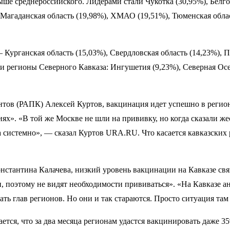
ыше среднероссийского. Лидерами стали Чукотка (30,95%), Белго
 Магаданская область (19,98%), ХМАО (19,51%), Тюменская облас
 Курганская область (15,03%), Свердловская область (14,23%), П
 и регионы Северного Кавказа: Ингушетия (9,23%), Северная Осе
нтов (РАПК) Алексей Куртов, вакцинация идет успешно в региона
ях». «В той же Москве не шли на прививку, но когда сказали жес
 а системно», — сказал Куртов URA.RU. Что касается кавказски
стантина Калачева, низкий уровень вакцинации на Кавказе свя
ли, поэтому не видят необходимости прививаться». «На Кавказе а
ать глав регионов. Но они и так стараются. Просто ситуация т
тся, что за два месяца регионам удастся вакцинировать даже 3