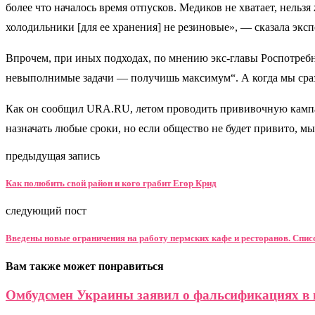
более что началось время отпусков. Медиков не хватает, нельз
холодильники [для ее хранения] не резиновые», — сказала эк
Впрочем, при иных подходах, по мнению экс-главы Роспотреб
невыполнимые задачи — получишь максимум“. А когда мы сраз
Как он сообщил URA.RU, летом проводить прививочную кампани
назначать любые сроки, но если общество не будет привито, 
предыдущая запись
Как полюбить свой район и кого грабит Егор Крид
следующий пост
Введены новые ограничения на работу пермских кафе и ресторанов. Спис
Вам также может понравиться
Омбудсмен Украины заявил о фальсификациях в 