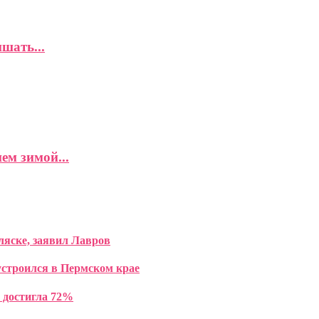
шать...
ем зимой...
яске, заявил Лавров
строился в Пермском крае
е достигла 72%