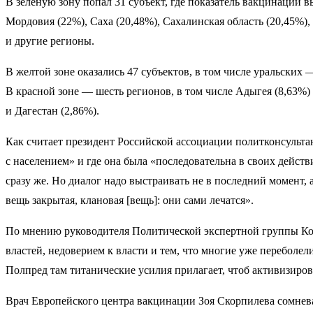
В зеленую зону попал 31 субъект, где показатель вакцинации в
Мордовия (22%), Саха (20,48%), Сахалинская область (20,45%),
и другие регионы.
В желтой зоне оказались 47 субъектов, в том числе уральских —
В красной зоне — шесть регионов, в том числе Адыгея (8,63%)
и Дагестан (2,86%).
Как считает президент Российской ассоциации политконсульта
с населением» и где она была «последовательна в своих действи
сразу же. Но диалог надо выстраивать не в последний момент,
вещь закрытая, клановая [вещь]: они сами лечатся».
По мнению руководителя Политической экспертной группы Кон
властей, недоверием к власти и тем, что многие уже переболе
Полпред там титанические усилия прилагает, чтоб активизиров
Врач Европейского центра вакцинации Зоя Скорпилева сомневае