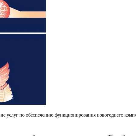
ние услуг по обеспечению функционирования новогоднего компле