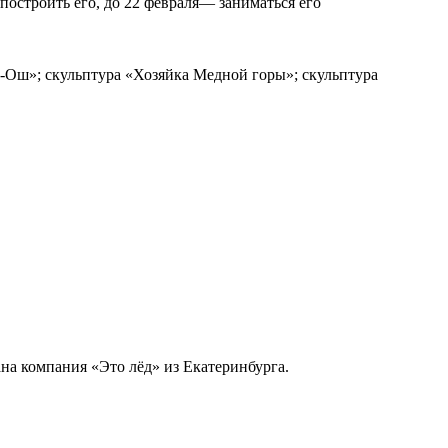
 построить его, до 22 февраля— заниматься его
дым-Ош»; скульптура «Хозяйка Медной горы»; скульптура
на компания «Это лёд» из Екатеринбурга.