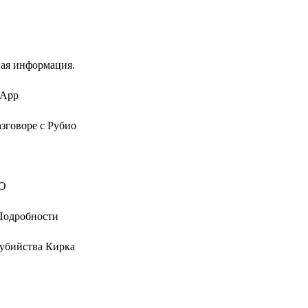
ая информация.
sApp
зговоре с Рубио
PO
 Подробности
 убийства Кирка