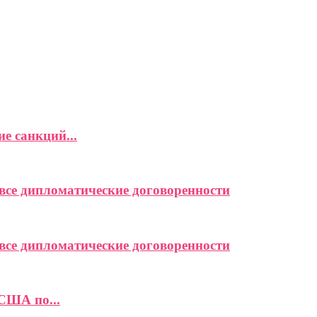
е санкций...
се дипломатические договоренности
се дипломатические договоренности
США по...