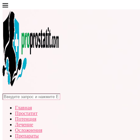
Главная
Простатит
Потенция
Лечение
Осложнения
Препараты