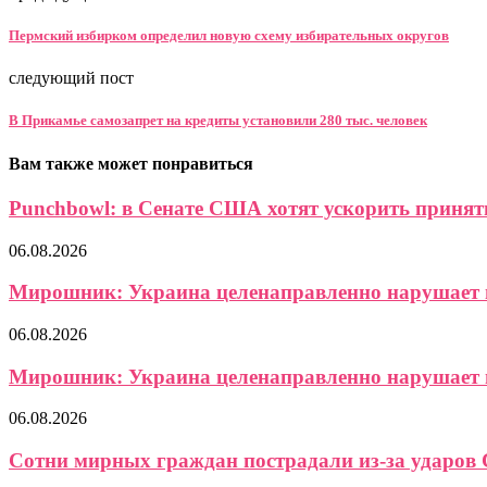
Пермский избирком определил новую схему избирательных округов
следующий пост
В Прикамье самозапрет на кредиты установили 280 тыс. человек
Вам также может понравиться
Punchbowl: в Сенате США хотят ускорить приняти
06.08.2026
Мирошник: Украина целенаправленно нарушает в
06.08.2026
Мирошник: Украина целенаправленно нарушает в
06.08.2026
Сотни мирных граждан пострадали из-за ударов 