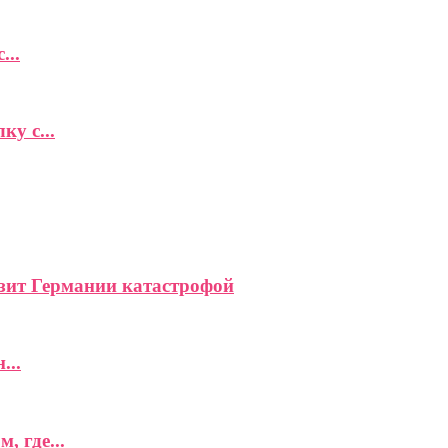
...
у с...
зит Германии катастрофой
...
 где...